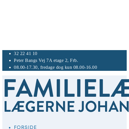
32 22 41 10
Peter Bangs Vej 7A etage 2, Frb.
08.00-17.30, fredage dog kun 08.00-16.00
FORSIDE