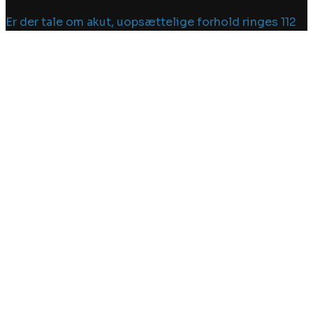
Er der tale om akut, uopsættelige forhold ringes 112